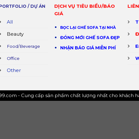
DỊCH VỤ TIÊU BIỂU/BÁO
LIÊN
PORTFOLIO / DỰ ÁN
GIÁ
All
T
BỌC LẠI GHẾ SOFA TẠI NHÀ
Beauty
Đ
ĐÓNG MỚI GHẾ SOFA ĐẸP
E
Food/Beverage
NHẬN BÁO GIÁ MIỄN PHÍ
W
Office
Other
99.com - Cung cấp sản phẩm chất lượng nhất cho khách 