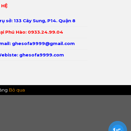
 HỆ
rụ sở: 133 Cây Sung, P14. Quận 8
ại Phú Hào:
0933.24.99.04
mail: ghesofa9999@gmail.com
ebiste:
ghesofa9999.com
hàng
Bỏ qua