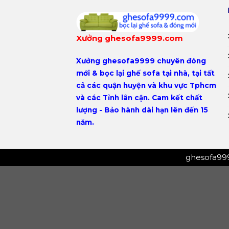
Xưởng ghesofa9999.com
Xưởng ghesofa9999
chuyên
đóng
mới & bọc lại ghế sofa tại nhà,
tại tất
cả các quận huyện và khu vực Tphcm
và các Tỉnh lân cận. Cam kết chất
lượng - Bảo hành dài hạn lên đến 15
năm.
ghesofa99