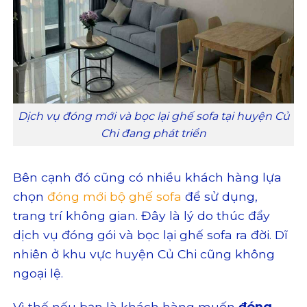
Dịch vụ đóng mới và bọc lại ghế sofa tại huyện Củ
Chi đang phát triển
Bên cạnh đó cũng có nhiều khách hàng lựa
chọn
đóng mới bộ ghế sofa
để sử dụng,
trang trí không gian. Đây là lý do thúc đẩy
dịch vụ đóng gói và bọc lại ghế sofa ra đời. Dĩ
nhiên ở khu vực huyện Củ Chi cũng không
ngoại lệ.
Vì thế nếu bạn là khách hàng muốn
đóng