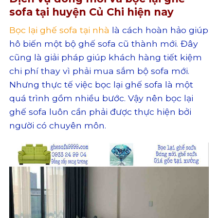
sofa tại huyện Củ Chi hiện nay
Bọc lại ghế sofa tại nhà
là cách hoàn hảo giúp
hô biến một bộ ghế sofa cũ thành mới. Đây
cũng là giải pháp giúp khách hàng tiết kiệm
chi phí thay vì phải mua sắm bộ sofa mới.
Nhưng thực tế việc bọc lại ghế sofa là một
quá trình gồm nhiều bước. Vậy nên bọc lại
ghế sofa luôn cần phải được thực hiện bởi
người có chuyên môn.