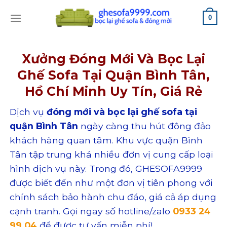
Skip
0
to
content
Xưởng Đóng Mới Và Bọc Lại
Ghế Sofa Tại Quận Bình Tân,
Hồ Chí Minh Uy Tín, Giá Rẻ
Dịch vụ
đóng mới và bọc lại ghế sofa tại
quận Bình Tân
ngày càng thu hút đông đảo
khách hàng quan tâm. Khu vực quận Bình
Tân tập trung khá nhiều đơn vị cung cấp loại
hình dịch vụ này. Trong đó, GHESOFA9999
được biết đến như một đơn vị tiên phong với
chính sách bảo hành chu đáo, giá cả áp dụng
cạnh tranh. Gọi ngay số hotline/zalo
0933 24
99 04
để được tư vấn miễn phí!